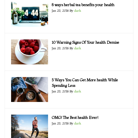
8 ways herbal tea benefits your health
Jan 28, 2016
By
dark
10 Warning Signs Of Your health Demise
Jan 28, 2016
By
dark
5 Ways You Can Get More health While
Spending Less
Jan 28, 2016
By
dark
OMG! The Best health Ever!
Jan 28, 2016
By
dark