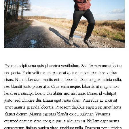
Proin suscipit urna quis pharetra vestibulum. Sed fermentum at lectus
nec porta. Proin velit metus, placerat quis enim vel, posuere varius
risus. Nunc bibendum mattis est ut lobortis. Duis congue lacinia nulla,
nec blandit justo placerat a. Cras enim neque, lobortis ut magna non,
hendrerit suscipit lorem. Curabitur nec nisi ante. Donec id volutpat
justo, sed ultricies dui. Etiam eget risus diam. Phasellus ac arcu sit
amet mauris gravida lobortis. Praesent dapibus sapien sit amet lacus
aliquet dictum. Mauris egestas blandit ex eu pulvinar. Vivamus
euismod erat ex, vitae congue purus aliquam eu. Nullam eget metus
consectetur, finibus sapien vitae, tincidunt nulla. Praesent non ultricies