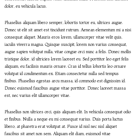
dolor, eu vehicula lacus.
Phasellus aliquam libero semper, lobortis tortor eu, ultrices augue.
Donec ut elit sit amet est tincidunt rutrum. Aenean elementum mi a nisi
consequat aliquet. Mauris eros lorem, ullamcorper vitae velit quis,
iaculis viverra magna. Quisque suscipit, lorem non varius consequat,
augue sapien volutpat nulla, vitae congue orci nunc a felis. Donec mollis
tristique dolor, id ultricies lorem laoreet eu. Sed porttitor leo eget felis
aliquam, eu facilisis mauris ornare. Cras id tellus lobortis leo ornare
volutpat id condimentum ex. Etiam consectetur nulla sed tempus
finibus. Phasellus egestas arcu massa, id commodo est dignissim id.
Donec euismod faucibus augue vitae porttitor. Donec laoreet massa
est, nec varius elit ullamcorper vitae.
Phasellus non ultrices orci, quis aliquam elit. In vehicula consequat odio
et finibus. Nulla a neque eu mi consequat varius. Duis porta luctus
libero, at pharetra erat volutpat at. Fusce id nisl nec nisl aliquet
faucibus sit amet non sem. Aliquam elit diam, euismod vitae