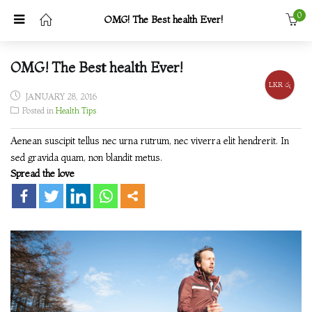
0
OMG! The Best health Ever!
OMG! The Best health Ever!
LKR රු
POSTED
JANUARY 28, 2016
Posted in
ON
Health Tips
Aenean suscipit tellus nec urna rutrum, nec viverra elit hendrerit. In
sed gravida quam, non blandit metus.
Spread the love